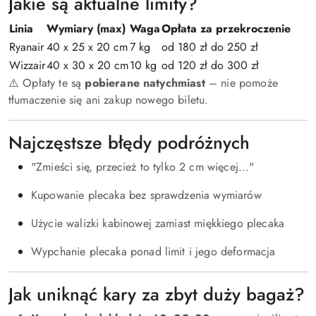
Jakie są aktualne limity?
Linia
Wymiary (max)
Waga
Opłata za przekroczenie
Ryanair
40 x 25 x 20 cm
7 kg
od 180 zł do 250 zł
Wizzair
40 x 30 x 20 cm
10 kg
od 120 zł do 300 zł
⚠️ Opłaty te są
pobierane natychmiast
– nie pomoże
tłumaczenie się ani zakup nowego biletu.
Najczęstsze błędy podróżnych
"Zmieści się, przecież to tylko 2 cm więcej..."
Kupowanie plecaka bez sprawdzenia wymiarów
Użycie walizki kabinowej zamiast miękkiego plecaka
Wypchanie plecaka ponad limit i jego deformacja
Jak uniknąć kary za zbyt duży bagaż?