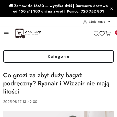
Przejdź do treści głównej
Przejdź do wyszukiwarki
Przejdź do moje konto
Przejdź do menu głównego
Przejdź do stopki
🚚 Zamów do 16:30 — wysyłka dziś | Darmowa dostawa
od 150 zł | 100 dni na zwrot | Pomoc: 720 752 801
Moje konto
Kategorie
Co grozi za zbyt duży bagaż
podręczny? Ryanair i Wizzair nie mają
litości
2025-08-17 13:49:00