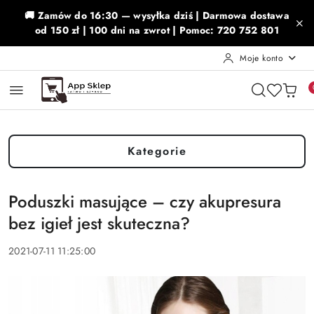
Przejdź do treści głównej
Przejdź do wyszukiwarki
Przejdź do moje konto
Przejdź do menu głównego
Przejdź do stopki
🚚 Zamów do 16:30 — wysyłka dziś | Darmowa dostawa
od 150 zł | 100 dni na zwrot | Pomoc: 720 752 801
Moje konto
Kategorie
Poduszki masujące – czy akupresura
bez igieł jest skuteczna?
2021-07-11 11:25:00