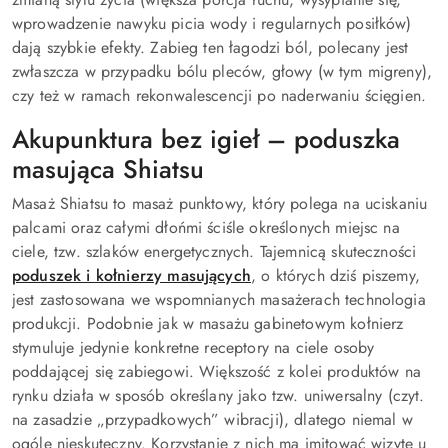
wprowadzenie nawyku picia wody i regularnych posiłków)
dają szybkie efekty. Zabieg ten łagodzi ból, polecany jest
zwłaszcza w przypadku bólu pleców, głowy (w tym migreny),
czy też w ramach rekonwalescencji po naderwaniu ścięgien.
Akupunktura bez igieł – poduszka
masująca Shiatsu
Masaż Shiatsu to masaż punktowy, który polega na uciskaniu
palcami oraz całymi dłońmi ściśle określonych miejsc na
ciele, tzw. szlaków energetycznych. Tajemnicą skuteczności
poduszek i kołnierzy masujących
, o których dziś piszemy,
jest zastosowana we wspomnianych masażerach technologia
produkcji. Podobnie jak w masażu gabinetowym kołnierz
stymuluje jedynie konkretne receptory na ciele osoby
poddającej się zabiegowi. Większość z kolei produktów na
rynku działa w sposób określany jako tzw. uniwersalny (czyt.
na zasadzie „przypadkowych” wibracji), dlatego niemal w
ogóle nieskuteczny. Korzystanie z nich ma imitować wizytę u