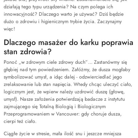
działają tego typu urządzenia? Na czym polega ich
innowacyjność? Dlaczego warto je używać? Dziś będzie
dużo o zdrowiu i higienicznym trybie życia. Zaczynajmy
więc!
Dlaczego masażer do karku poprawia
stan zdrowia?
Ponoć „w zdrowym ciele zdrowy duch”… Zastanówmy się
głębiej nad tym powiedzeniem. Załóżmy, że dusza mogłaby
symbolizować umysł, a idąc dalej - odzwierciedlać jego
zrelaksowanie lub stan napięcia. Wtedy chcąc uleczyć ciało,
logicznym jest, że wpierw należy uzdrowić duszę (głowę,
umysł). Nasze założenia potwierdzają badacze z instytutu
zajmującego się Totalną Biologią i Biologicznym
Przeprogramowaniem w Vancouver: gdy choruje dusza,
cierpi też ciało.
Ciągłe życie w stresie, mała ilość snu i jeszcze mniejsza