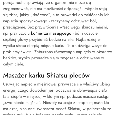
porcja ruchu sprawiają, że organizm nie może się
zregenerować, nie ma możliwości odpocząć. Mięśnie stają
się zbite, jakby „skrócone”, a to prowadzi do zakłócenia ich
napięcia spoczynkowego - zaczynamy odczuwać ból,
przeciążenie. Bez przywrócenia właściwego skurczu mięśni,
np. przy użyciu
kołnierza masującego
- ból i uczucie
ciężkiej głowy przybierać będzie na sile. Najbardziej w
wyniku stresu cierpią mięśnie karku. To on dźwiga wszystkie
problemy świata. Zaburzona równowaga napięcia w obszarze
barków, szybko przeradza się w zmęczenie odczuwane w
całym ciele.
Masażer karku Shiatsu pleców
Usuwając napięcie mięśniowe, przywraca się właściwy obieg
energii, czego dowodem jest odczuwana oblewająca ciało
fala ciepła w miejscu, w którym np. podczas masażu nastąpi
„uwolnienie mięśnia”. Niestety na sesje z terapeutą mało kto
ma czas, a to one, zwłaszcza masaż Shiatsu, w połączeniu ze
zmianą stylu życia (większa porcja ruchu, wysypianie się,