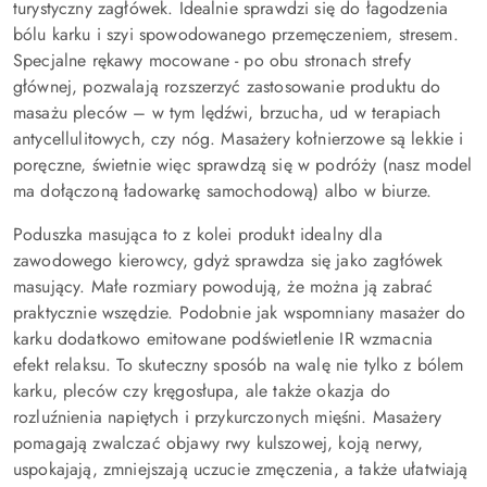
turystyczny zagłówek. Idealnie sprawdzi się do łagodzenia
bólu karku i szyi spowodowanego przemęczeniem, stresem.
Specjalne rękawy mocowane - po obu stronach strefy
głównej, pozwalają rozszerzyć zastosowanie produktu do
masażu pleców – w tym lędźwi, brzucha, ud w terapiach
antycellulitowych, czy nóg. Masażery kołnierzowe są lekkie i
poręczne, świetnie więc sprawdzą się w podróży (nasz model
ma dołączoną ładowarkę samochodową) albo w biurze.
Poduszka masująca to z kolei produkt idealny dla
zawodowego kierowcy, gdyż sprawdza się jako zagłówek
masujący. Małe rozmiary powodują, że można ją zabrać
praktycznie wszędzie. Podobnie jak wspomniany masażer do
karku dodatkowo emitowane podświetlenie IR wzmacnia
efekt relaksu. To skuteczny sposób na walę nie tylko z bólem
karku, pleców czy kręgosłupa, ale także okazja do
rozluźnienia napiętych i przykurczonych mięśni. Masażery
pomagają zwalczać objawy rwy kulszowej, koją nerwy,
uspokajają, zmniejszają uczucie zmęczenia, a także ułatwiają