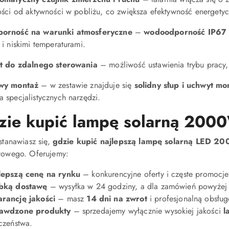
ości od aktywności w pobliżu, co zwiększa efektywność energetyc
orność na warunki atmosferyczne
–
wodoodporność IP67
i niskimi temperaturami.
ot do zdalnego sterowania
– możliwość ustawienia trybu pracy, 
wy montaż
– w zestawie znajduje się
solidny słup i uchwyt m
 specjalistycznych narzędzi.
ie kupić lampę solarną 2000
astanawiasz się,
gdzie kupić najlepszą lampę solarną LED 2
etowego. Oferujemy:
lepszą cenę na rynku
– konkurencyjne oferty i częste promocje
bką dostawę
– wysyłka w 24 godziny, a dla zamówień powyżej
rancję jakości
– masz
14 dni na zwrot
i profesjonalną obsługę
awdzone produkty
– sprzedajemy wyłącznie wysokiej jakości
l
czeństwa.