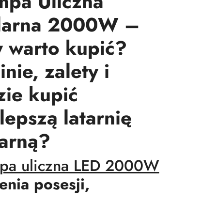
mpa Uliczna
larna 2000W –
y warto kupić?
nie, zalety i
zie kupić
lepszą latarnię
larną?
pa uliczna LED 2000W
enia posesji,