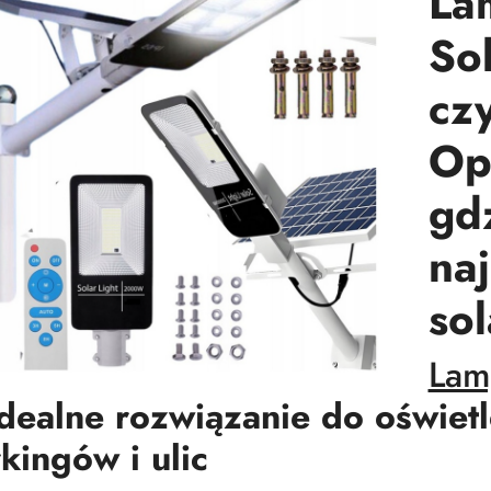
La
So
cz
Opi
gd
naj
so
Lam
dealne rozwiązanie do oświetl
kingów i ulic