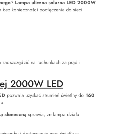
znego
?
Lampa uliczna solarna LED 2000W
o bez konieczności podłączenia do sieci
 zaoszczędzić na rachunkach za prąd i
nej 2000W LED
ED
pozwala uzyskać strumień świetlny do
160
ia.
ą słoneczną
sprawia, że lampa działa
zmierzchu i dostosowuje moc światła w