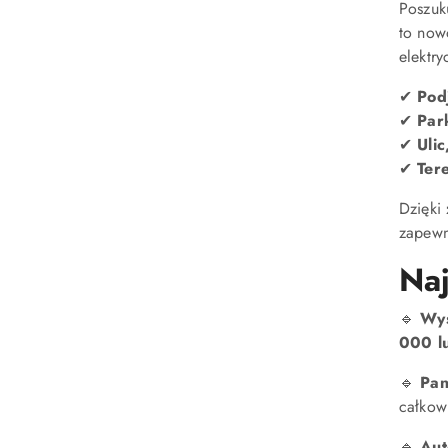
Poszuk
to now
elektry
✔
Pod
✔
Par
✔
Uli
✔
Ter
Dzięki
zapewn
Na
🔹
Wys
000 l
🔹
Pan
całkowi
🔹
Aut