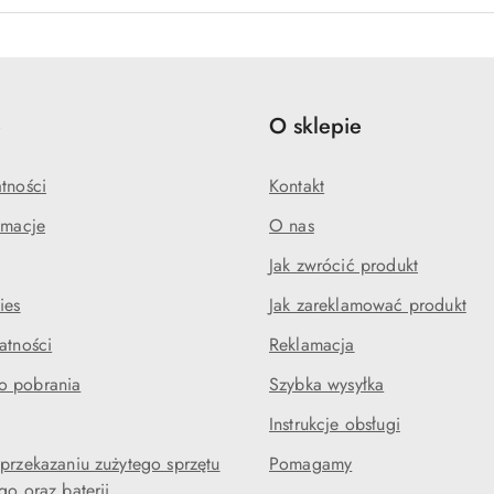
e
O sklepie
tności
Kontakt
amacje
O nas
Jak zwrócić produkt
ies
Jak zareklamować produkt
atności
Reklamacja
o pobrania
Szybka wysyłka
Instrukcje obsługi
 przekazaniu zużytego sprzętu
Pomagamy
go oraz baterii