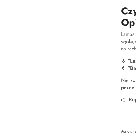
Cz
Op
Lampa 
wydaj
na rac
🌟
"La
🌟
"Ba
Nie zw
przez 
👉
Ku
Autor: