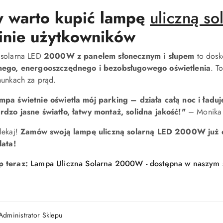
y warto kupić lampę
uliczną s
inie użytkowników
solarna LED
2000W z panelem słonecznym i słupem
to dosk
nego, energooszczędnego i bezobsługowego oświetlenia
. T
hunkach za prąd.
mpa świetnie oświetla mój parking – działa całą noc i ładu
rdzo jasne światło, łatwy montaż, solidna jakość!"
– Monika
lekaj!
Zamów swoją lampę uliczną solarną LED 2000W już 
lata!
p teraz:
Lampa Uliczna Solarna 2000W - dostępna w naszym 
Administrator Sklepu